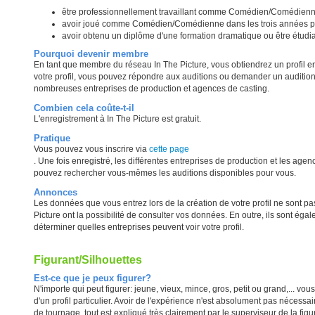
être professionnellement travaillant comme Comédien/Comédienn
avoir joué comme Comédien/Comédienne dans les trois années p
avoir obtenu un diplôme d'une formation dramatique ou être étudi
Pourquoi devenir membre
En tant que membre du réseau In The Picture, vous obtiendrez un profil en
votre profil, vous pouvez répondre aux auditions ou demander un audition/
nombreuses entreprises de production et agences de casting.
Combien cela coûte-t-il
L'enregistrement à In The Picture est gratuit.
Pratique
Vous pouvez vous inscrire via
cette page
. Une fois enregistré, les différentes entreprises de production et les a
pouvez rechercher vous-mêmes les auditions disponibles pour vous.
Annonces
Les données que vous entrez lors de la création de votre profil ne sont pas 
Picture ont la possibilité de consulter vos données. En outre, ils sont 
déterminer quelles entreprises peuvent voir votre profil.
Figurant/Silhouettes
Est-ce que je peux figurer?
N'importe qui peut figurer: jeune, vieux, mince, gros, petit ou grand,... vo
d'un profil particulier. Avoir de l'expérience n'est absolument pas nécessai
de tournage, tout est expliqué très clairement par le superviseur de la figu